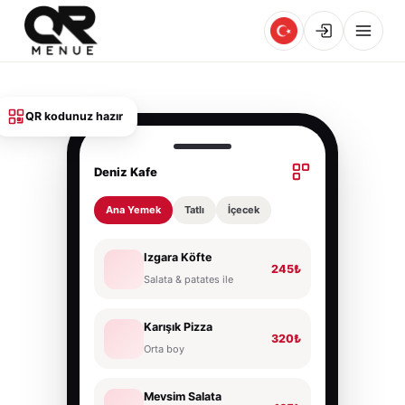
QR kodunuz hazır
Deniz Kafe
Ana Yemek
Tatlı
İçecek
Izgara Köfte
245₺
Salata & patates ile
Karışık Pizza
320₺
Orta boy
Mevsim Salata