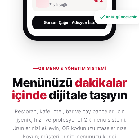
165₺
Zeytinyağlı
Anlık güncellenir
Garson Çağır · Adisyon İste
QR MENÜ & YÖNETIM SISTEMI
Menünüzü
dakikalar
içinde
dijitale taşıyın
Restoran, kafe, otel, bar ve çay bahçeleri için
hijyenik, hızlı ve profesyonel QR menü sistemi.
Ürünlerinizi ekleyin, QR kodunuzu masalarınıza
koyun; müşterileriniz menünüzü kendi