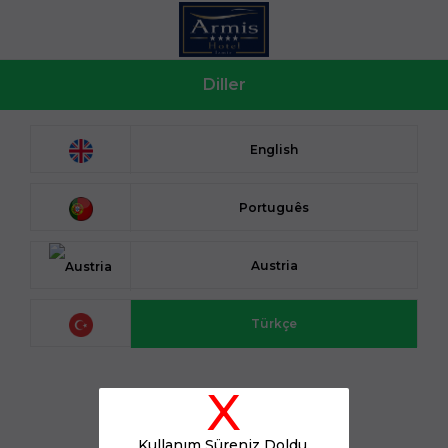
Diller
English
Português
Austria
Türkçe
X
Kullanım Süreniz Doldu.